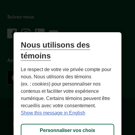
Suivez-nous
sur les réseaux sociaux
Facebook
– Lien externe au site. Cet hyperlien s'ouvrira dans une no
Instagram
– Lien externe au site. Cet hyperlien s'ouvrira dans 
LinkedIn
– Lien externe au site. Cet hyperlien s'ouvrir
YouTube
– Lien externe au site. Cet hyperlien s'
Nous utilisons des
témoins
Application mobile
Le respect de votre vie privée compte pour
nous. Nous utilisons des témoins
(ex. :
cookies
) pour personnaliser nos
contenus et faciliter votre expérience
numérique. Certains témoins peuvent être
recueillis avec votre consentement.
Conditions d'utilisation et notes légales
Confidentialité
Show this message in English
Personnaliser les témoins
Accessibilité
Plan du site
Personnaliser vos choix