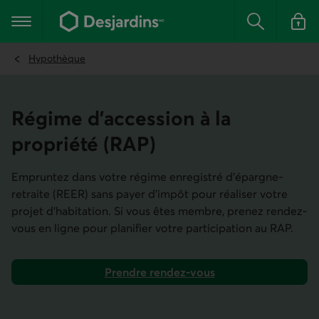
Aller
au
Menu principal
contenu
Rechercher
Se conn
principal
Hypothèque
Régime d'accession à la
propriété (RAP)
Empruntez dans votre régime enregistré d’épargne-
retraite (REER) sans payer d'impôt pour réaliser votre
projet d’habitation. Si vous êtes membre, prenez rendez-
vous en ligne pour planifier votre participation au RAP.
Prendre rendez-vous
dans nos services mobiles et en ligne