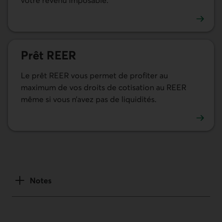
votre revenu imposable.
En savoir plus sur le régime enregistré d'épargne-retrait
Prêt REER
Le prêt REER vous permet de profiter au
maximum de vos droits de cotisation au REER
même si vous n’avez pas de liquidités.
En savoir plus sur le prêt REER
Notes