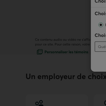
Choi
Chois
Chois
Ce contenu audio ou vidéo ne s’affiche pas, car
pour ce site. Pour cette raison, votre expérien
Personnaliser les témoins
Un employeur de choi