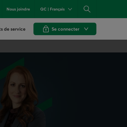
QC
|
Français
Nous joindre
Province ou État actuel :
Québec
Rechercher
. Langue :
Fra
ts de service
Se connecter
aux services en ligne de Desjardins. Ouvr