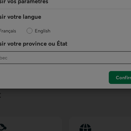
sir vos paramètres
ir votre langue
Français
English
ir votre province ou État
 les témoins (
cookies
) sont désactivés
ce de navigation n'est pas optimale.
Confir
x