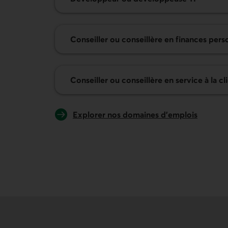
En savoir plus sur le poste de
Conseiller ou conseillère en finances pers
En savoir plus sur le poste de
Conseiller ou conseillère en service à la cl
Explorer nos domaines d'emplois