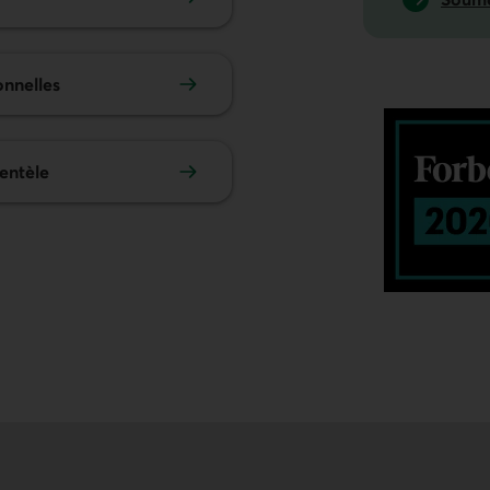
onnelles
ientèle