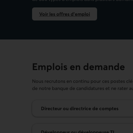
Voir les offres d'emploi
Emplois en demande
Nous recrutons en continu pour ces postes clés
de notre banque de candidatures et ne rater a
En savoir plus sur le poste de
Directeur ou directrice de comptes
En savoir plus sur le poste de
Développeur ou développeuse
TI