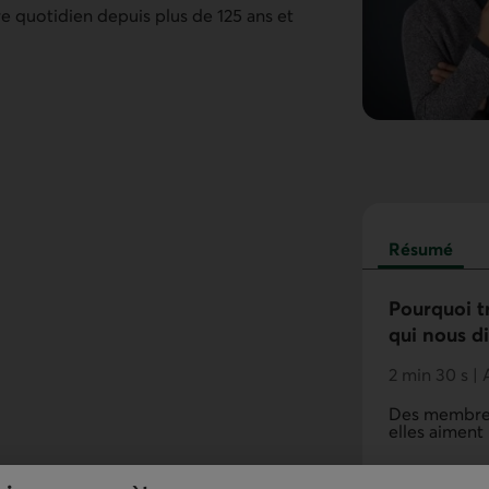
tre quotidien depuis plus de
125 ans
et
Résumé
Pourquoi t
qui nous d
2 min 30 s | 
Des membres 
elles aiment 