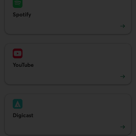
Spotify
Écouter le balado. Lien externe au site.
YouTube
Écouter le balado. Lien externe au site.
Digicast
Écouter les conférences. Lien externe au site.