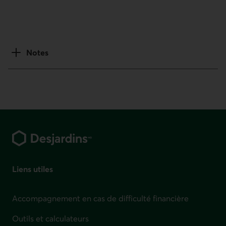
Numéro de téléphone du Centre antifraude du Canada. Ce l
Notes
Pied de page
Liens utiles
Accompagnement en cas de difficulté financière
Outils et calculateurs