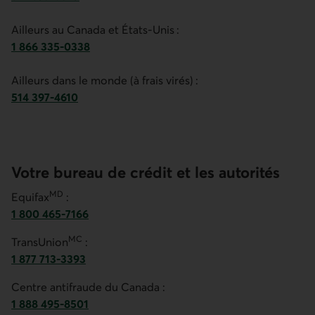
Numéro de téléphone du service de gestion de la fraude po
Ailleurs au Canada et États-Unis :
1 866 335-0338
Numéro de téléphone du service de gestion de la fraude pou
Ailleurs dans le monde (à frais virés) :
514 397-4610
Numéro de téléphone du service de gestion de la fraude en
Votre bureau de crédit et les autorités
MD
Equifax
:
1 800 465-7166
Numéro de téléphone d’Equifax. Ce lien ouvre votre appli
MC
TransUnion
:
1 877 713-3393
Numéro de téléphone de TransUnion. Ce lien ouvre votre a
Centre antifraude du Canada :
1 888 495-8501