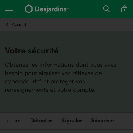
Aller
au
Menu principal
contenu
Rechercher
Se conn
principal
Accueil
Votre sécurité
Obtenez les informations dont vous avez
besoin pour aiguiser vos réflexes de
cybersécurité et protéger vos
renseignements et votre compte.
otection
Détecter
Signaler
Sécuriser