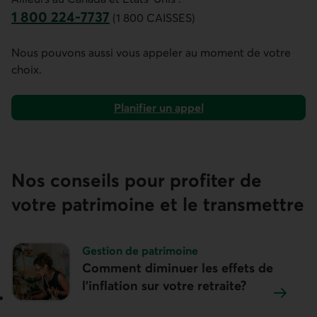
1 800 224-7737
(1 800 CAISSES)
Ce lien ouvre votre application de téléphonie.
Nous pouvons aussi vous appeler au moment de votre
choix.
Planifier un appel
Nos conseils pour profiter de
votre patrimoine et le transmettre
Sujet :
Gestion de patrimoine
Comment diminuer les effets de
l’inflation sur votre retraite?