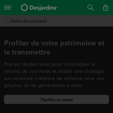
Aller
au
Menu principal
contenu
Rechercher
Se conn
principal
Gestion de patrimoine
Profiter de votre patrimoine et
le transmettre
Prenez rendez-vous pour concrétiser la
retraite de vos rêves et établir une stratégie
successorale créatrice de richesse pour vos
proches et les générations à venir.
Planifier un appel
pour prendre un rendez-vous.