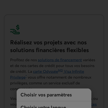
Réalisez vos projets avec nos
solutions financières flexibles
Profitez de nos
solutions de financement
variées
et de nos cartes de crédit pour tous vos besoins
MD
de crédit. La
carte Odyssée
Visa Infinite
*
Privilege
vous offre notamment de nombreux
privilèges, comme un service exclusif de
conciergerie.
Choisir vos paramètres
Vous vivez une partie de l’année aux États-Unis ou
vous y séjournez souvent? Découvrez les
services
Choisir votre langue