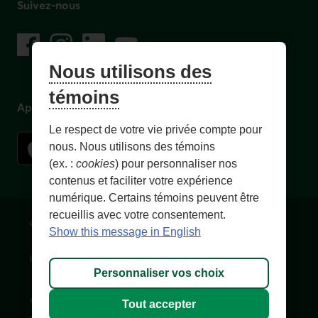
Suivez-nous
sur les réseaux sociaux
Facebook
– Lien externe au site. Cet hyperlien s'ouvrira dans une no
Instagram
– Lien externe au site. Cet hyperlien s'ouvrira dans 
LinkedIn
– Lien externe au site. Cet hyperlien s'ouvrir
YouTube
– Lien externe au site. Cet hyperlien s'
Nous utilisons des
témoins
Application mobile
Le respect de votre vie privée compte pour
nous. Nous utilisons des témoins
(ex. :
cookies
) pour personnaliser nos
contenus et faciliter votre expérience
numérique. Certains témoins peuvent être
recueillis avec votre consentement.
Conditions d'utilisation et notes légales
Confidentialité
Show this message in English
Personnaliser les témoins
Accessibilité
Plan du site
Personnaliser vos choix
© 1996-
2026
, Fédération des caisses Desjardins du Québec. Tous
Tout accepter
droits réservés.