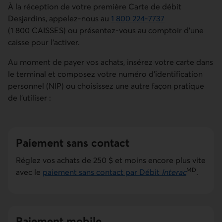
À la réception de votre première Carte de débit
Desjardins, appelez-nous au
1 800 224-7737
Numéro de téléphone du service à la clientèle pour le Canad
(1 800 CAISSES) ou présentez-vous au comptoir d'une
caisse pour l'activer.
Au moment de payer vos achats, insérez votre carte dans
le terminal et composez votre numéro d'identification
personnel (NIP) ou choisissez une autre façon pratique
de l'utiliser :
Paiement sans contact
Réglez vos achats de 250 $ et moins encore plus vite
MD
avec le
paiement sans contact par Débit
Interac
.
Paiement mobile