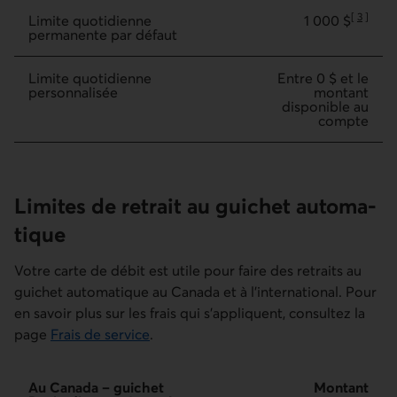
[
3
]
Limite quotidienne
1 000 $
Aller à la
permanente par défaut
Limite quotidienne
Entre 0 $ et le
personnalisée
montant
disponible au
compte
Limites de retrait au guichet automa­
tique
Votre carte de débit est utile pour faire des retraits au
guichet automatique au Canada et à l'international. Pour
en savoir plus sur les frais qui s'appliquent, consultez la
page
Frais de service
.
Au Canada – guichet Desjardins ou réseau
Interac
Au Canada – guichet
Montant