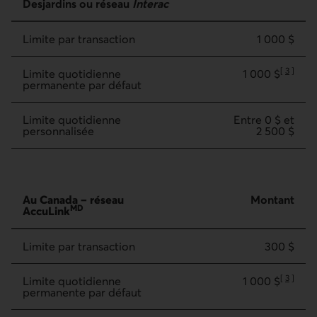
Desjardins ou réseau
Interac
Limite par transaction
1 000 $
[
3
]
Limite quotidienne
1 000 $
Aller à la
permanente par défaut
Limite quotidienne
Entre 0 $ et
personnalisée
2 500 $
MD
Au Canada – réseau AccuLink
Au Canada – réseau
Montant
MD
AccuLink
Limite par transaction
300 $
[
3
]
Limite quotidienne
1 000 $
Aller à la
permanente par défaut