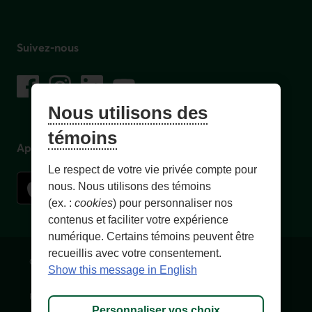
Suivez-nous
sur les réseaux sociaux
Facebook
– Lien externe au site. Cet hyperlien s'ouvrira dans une no
Instagram
– Lien externe au site. Cet hyperlien s'ouvrira dans 
LinkedIn
– Lien externe au site. Cet hyperlien s'ouvrir
YouTube
– Lien externe au site. Cet hyperlien s'
Nous utilisons des
témoins
Application mobile
Le respect de votre vie privée compte pour
nous. Nous utilisons des témoins
(ex. :
cookies
) pour personnaliser nos
contenus et faciliter votre expérience
numérique. Certains témoins peuvent être
recueillis avec votre consentement.
Conditions d'utilisation et notes légales
Confidentialité
Show this message in English
Personnaliser les témoins
Accessibilité
Plan du site
Personnaliser vos choix