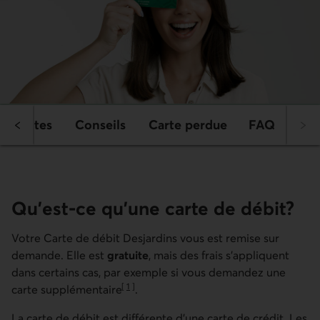
Limites
Conseils
Carte perdue
FAQ
Qu'est-ce qu'une carte de débit?
Votre Carte de débit Desjardins vous est remise sur
demande. Elle est
gratuite
, mais des frais s’appliquent
dans certains cas, par exemple si vous demandez une
[
1
]
carte
supplémentaire
.
Aller à la note
La carte de débit est différente d’une carte de crédit. Les