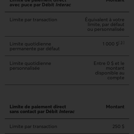
avec puce par Débit
Interac
Limite par transaction
Équivalent à votre
limite, par défaut
ou personnalisée
[
3
]
Limite quotidienne
1 000 $
Aller à la
permanente par défaut
Limite quotidienne
Entre 0 $ et le
personnalisée
montant
disponible au
compte
Limite de paiement direct avec puce par Débit Interac
Limite de paiement direct
Montant
sans contact par Débit
Interac
Limite par transaction
250 $