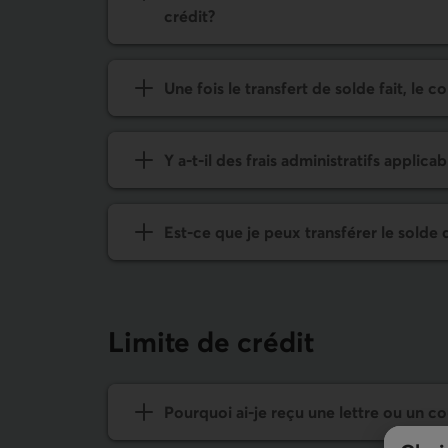
crédit?
Une fois le transfert de solde fait, le
Y a-t-il des frais administratifs applica
Est-ce que je peux transférer le solde 
Limite de crédit
Pourquoi ai-je reçu une lettre ou un co