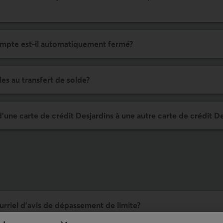
 compte est-il automat­iquement fermé?
bles au transfert de solde?
d'une carte de crédit Desjardins à une autre carte de crédit D
urriel d'avis de dépassement de limite?