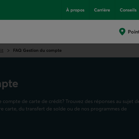
À propos
Carrière
Conseils
Poin
it
FAQ Gestion du compte
mpte
re compte de carte de crédit? Trouvez des réponses au sujet d
tre carte, du transfert de solde ou de nos programmes de