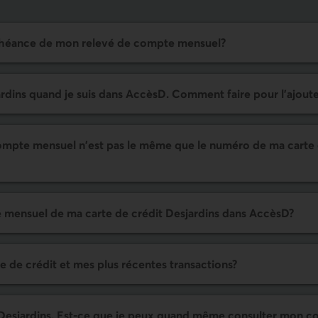
’échéance de mon relevé de compte mensuel?
ardins quand je suis dans AccèsD. Comment faire pour l’ajout
ompte mensuel n'est pas le même que le numéro de ma carte 
e mensuel de ma carte de crédit Desjardins dans AccèsD?
de crédit et mes plus récentes transactions?
e Desjardins. Est-ce que je peux quand même consulter mon c