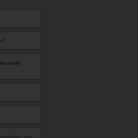
er?
de crédit
ompte de carte