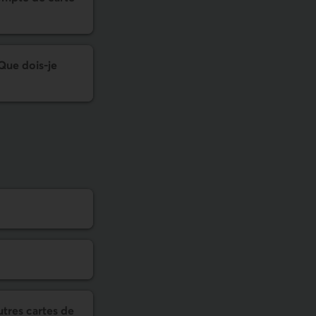
Que dois-je
utres cartes de