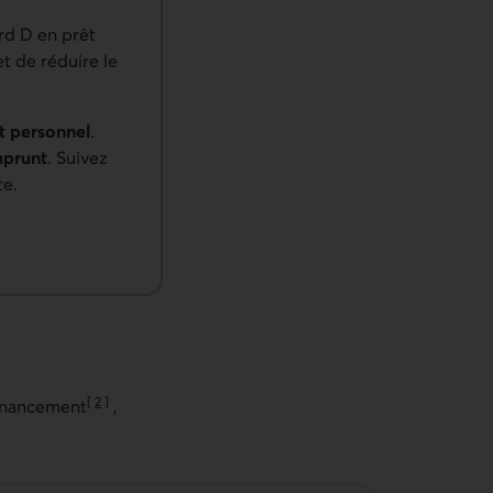
rd D en prêt
et de réduire le
t personnel
.
mprunt
. Suivez
te.
[
2
]
financement
,
Aller à la note