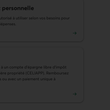
 personnelle
torisé à utiliser selon vos besoins pour
dépenses.
ge de crédit personnelle
 à un compte d’épargne libre d’impôt
mière propriété (CELIAPP). Remboursez
s ou avec un paiement unique à
t CELIAPP