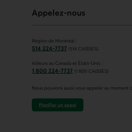
Appelez-nous
Région de Montréal :
514 224-7737
(514 CAISSES)
Ce lien ouvre votre application de t
Ailleurs au Canada et États-Unis :
1 800 224-7737
(1 800 CAISSES)
Ce lien ouvre votre application de t
Nous pouvons aussi vous appeler au moment d
Planifier un appel