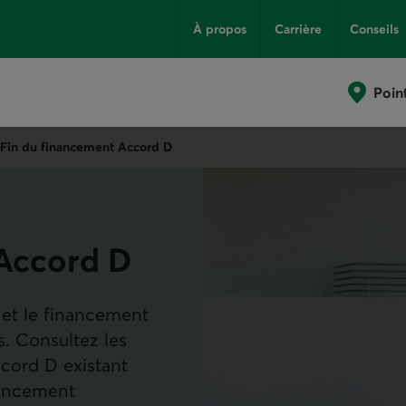
À propos
Carrière
Conseils
Poin
Fin du financement Accord D
 Accord D
 et le financement
s. Consultez les
cord D existant
nancement