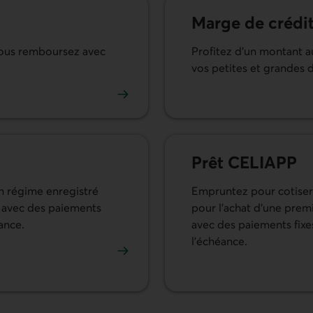
Marge de crédit
 vous remboursez avec
Profitez d’un montant au
vos petites et grandes 
En savoir plus sur la mar
Prêt CELIAPP
n régime enregistré
Empruntez pour cotiser
 avec des paiements
pour l’achat d’une pre
ance.
avec des paiements fixe
l’échéance.
En savoir plus sur le prê