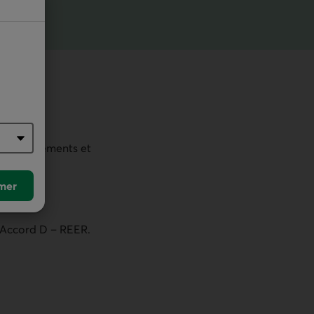
vos engagements et
mer
t Accord D – REER.