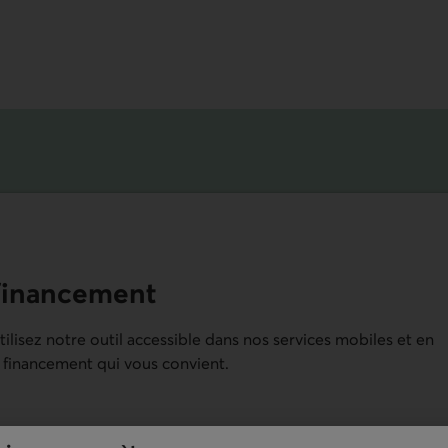
finance­ment
ilisez notre outil accessible dans nos services mobiles et en
e financement qui vous convient.
 services mobiles et en ligne