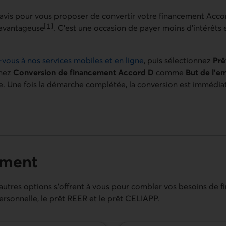
n avis pour vous proposer de convertir votre financement Acco
[
1
]
n avantageuse
. C’est une occasion de payer moins d’intérêts 
Aller à la note
vous à nos services mobiles et en ligne
, puis sélectionnez
Prê
nnez
Conversion de financement Accord D
comme
But de l’e
. Une fois la démarche complétée, la conversion est immédia
ccord D
ement
utres options s’offrent à vous pour combler vos besoins de 
rsonnelle, le prêt REER et le prêt CELIAPP.