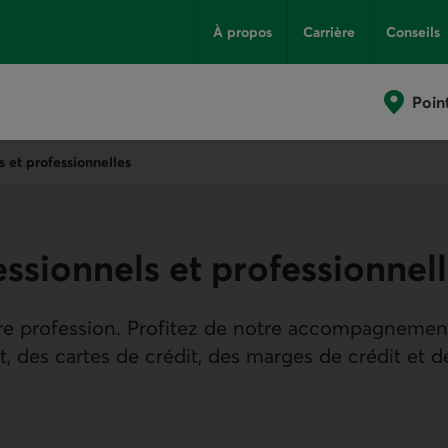
À propos
Carrière
Conseils
Poin
s et professionnelles
ssion­nels et profession­nel
re profession. Profitez de notre accompagne­men
, des cartes de crédit, des marges de crédit et d