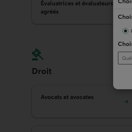
Choi
Évaluatrices et évaluateurs
agréés
Chois
Chois
Droit
Avocats et avocates