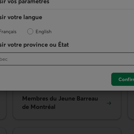
sir vos paramètres
Ingénieurs et ingénieures
ir votre langue
Français
English
ir votre province ou État
Confir
Membres du Jeune Barreau
de Montréal