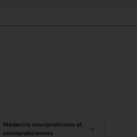
Médecins omni­praticiens et
omni­praticiennes