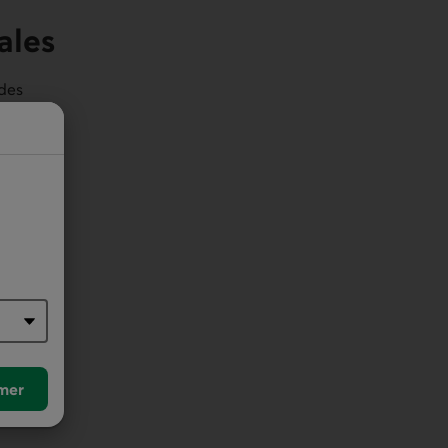
ales
 des
mer