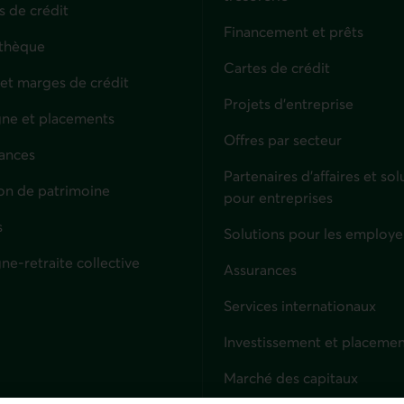
s de crédit
Financement et prêts
thèque
Cartes de crédit
 et marges de crédit
Projets d'entreprise
ne et placements
Offres par secteur
ances
culiers
Partenaires d’affaires et sol
on de patrimoine
pour entreprises
s
Solutions pour les employe
ne-retraite collective
Assurances
Entreprises
Services internationaux
Investissement et placemen
Marché des capitaux