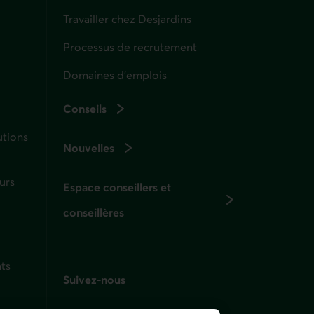
Travailler chez Desjardins
Processus de recrutement
Domaines d’emplois
Conseils
utions
Nouvelles
urs
Espace conseillers et
conseillères
ts
Suivez-nous
sur les réseaux sociaux