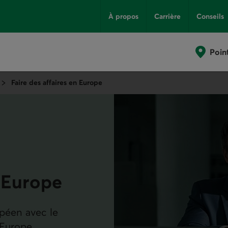
À propos
Carrière
Conseils
Poin
Faire des affaires en Europe
n Europe
péen avec le
 Europe.