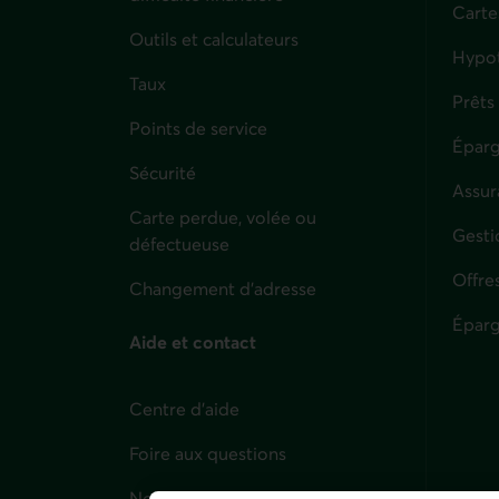
Carte
Outils et calculateurs
Hypo
Taux
Prêts
Points de service
Éparg
Sécurité
Assur
Carte perdue, volée ou
Parti
Gesti
défectueuse
Offre
Changement d'adresse
Éparg
Aide et contact
Centre d'aide
Foire aux questions
Nous joindre