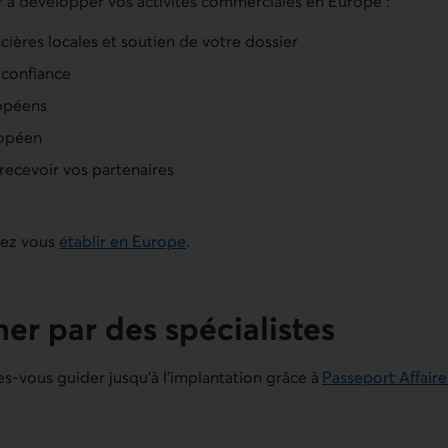
r à développer vos activités commerciales en Europe :
ières locales et soutien de votre dossier
 confiance
ropéens
ropéen
 recevoir vos partenaires
tez vous
établir en Europe
.
r par des spécialistes
es-vous guider jusqu’à l’implantation grâce à
Passeport Affaire