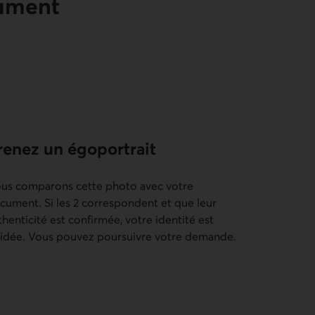
cument
roisième étape
renez un égoportrait
us comparons cette photo avec votre
cument. Si les 2 correspondent et que leur
thenticité est confirmée, votre identité est
lidée. Vous pouvez poursuivre votre demande.