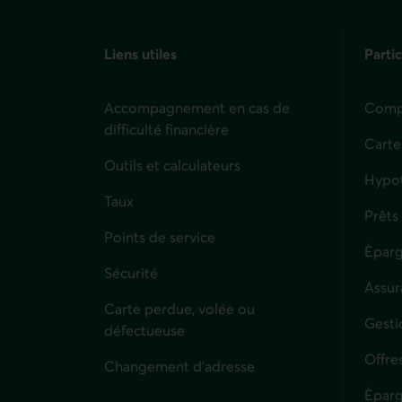
Liens utiles
Partic
Accompagnement en cas de
Compt
difficulté financière
Carte
Outils et calculateurs
Hypo
Taux
Prêts
Points de service
Éparg
Sécurité
Assur
Carte perdue, volée ou
Parti
Gesti
défectueuse
Offre
Changement d'adresse
Éparg