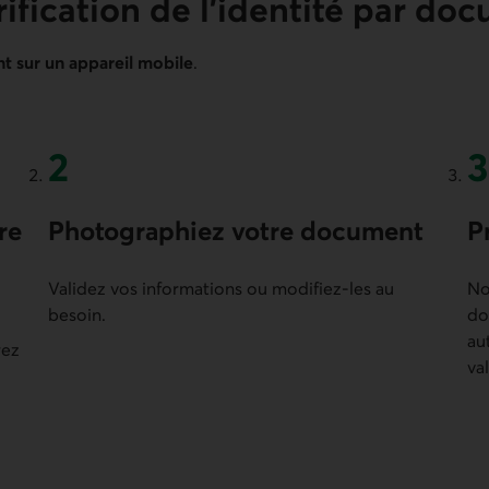
rification de l’identité par do
 sur un appareil mobile
.
re
Deuxième étape
Photographiez votre document
T
P
Validez vos informations ou modifiez-les au
No
besoin.
do
au
rez
va