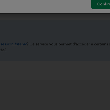
Confir
 session
Interac
? Ce service vous permet d’accéder à certains 
cèsD.