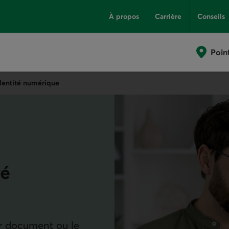
À propos
Carrière
Conseils
Poin
identité numérique
té
par document ou le