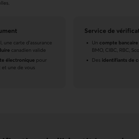
lles.
cument
Service de vérific
, une carte d’assurance
Un
compte bancaire
duire
canadien valide
BMO, CIBC, RBC, Sco
tte électronique
pour
Des
identifiants de 
 et une de vous