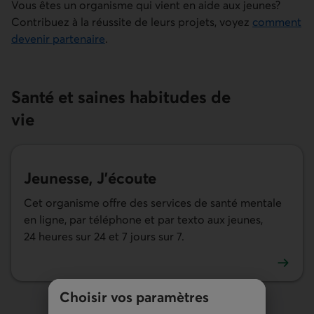
Vous êtes un organisme qui vient en aide aux jeunes?
Contribuez à la réussite de leurs projets, voyez
comment
devenir partenaire
.
Santé et saines habitudes de
vie
Jeunesse, J'écoute
Cet organisme offre des services de santé mentale
en ligne, par téléphone et par texto aux jeunes,
24 heures sur 24 et 7 jours sur 7.
En savoir plus sur Jeunesse, J'écoute. Lien externe au site
Choisir vos paramètres