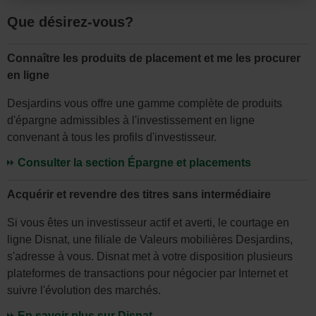
site.
Que désirez-vous?
Par
la
Connaître les produits de placement et me les procurer
suite,
en ligne
vous
pourrez
Desjardins vous offre une gamme complète de produits
modifier
d'épargne admissibles à l'investissement en ligne
convenant à tous les profils d'investisseur.
votre
choix
Consulter la section Épargne et placements
de
Acquérir et revendre des titres sans intermédiaire
province
ou
Si vous êtes un investisseur actif et averti, le courtage en
d'État
ligne Disnat, une filiale de Valeurs mobilières Desjardins,
s'adresse à vous. Disnat met à votre disposition plusieurs
et
plateformes de transactions pour négocier par Internet et
la
suivre l'évolution des marchés.
langue
En savoir plus sur Disnat