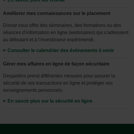
dans
l'en-
Améliorer mes connaissances sur le placement
tête
Disnat vous offre des séminaires, des formations ou des
ou
séances d'information en ligne (webinaires) qui s'adressent
dans
au débutant et à l'investisseur expérimenté.
le
Consulter le calendrier des événements à venir
- Cet
menu
hyperlie
de
Gérer mes affaires en ligne de façon sécuritaire
s'ouvrira
la
dans
page
Desjardins prend différentes mesures pour assurer la
une
sécurité de vos transactions en ligne et protéger vos
au
nouvelle
renseignements personnels.
besoin.
fenêtre
En savoir plus sur la sécurité en ligne
Pied