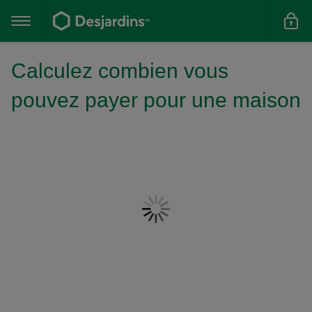
Aller
au
Menu
contenu
principal
principal
Calculez combien vous
pouvez payer pour une maison