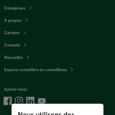
Entreprises
À propos
Carrière
Conseils
Nouvelles
Espace conseillers et conseillères
Suivez-nous
sur
les
Facebook –
Instagram –
LinkedIn
YouTube
–
–
réseaux
Lien
Lien
Lien
Lien
sociaux
externe
externe
externe
externe
Nous utilisons des